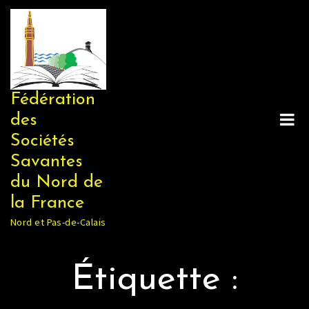
Skip
to
content
Fédération
des
Sociétés
Savantes
du Nord de
la France
Nord et Pas-de-Calais
Étiquette :