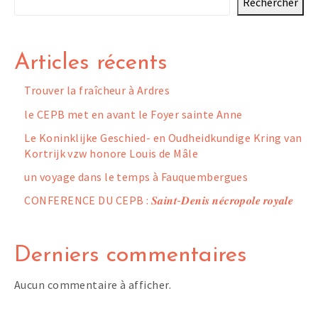
Rechercher
Articles récents
Trouver la fraîcheur à Ardres
le CEPB met en avant le Foyer sainte Anne
Le Koninklijke Geschied- en Oudheidkundige Kring van
Kortrijk vzw honore Louis de Mâle
un voyage dans le temps à Fauquembergues
CONFERENCE DU CEPB : 𝑺𝒂𝒊𝒏𝒕-𝑫𝒆𝒏𝒊𝒔 𝒏𝒆́𝒄𝒓𝒐𝒑𝒐𝒍𝒆 𝒓𝒐𝒚𝒂𝒍𝒆
Derniers commentaires
Aucun commentaire à afficher.