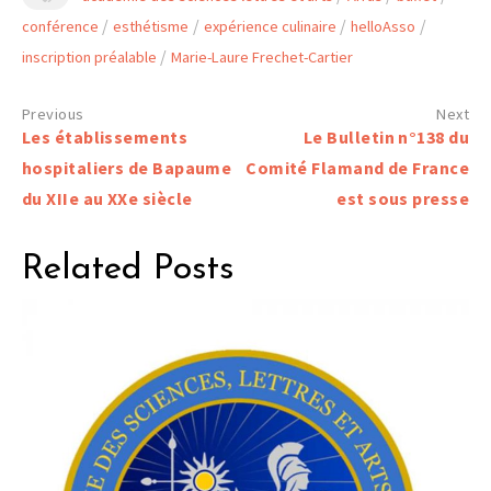
/
/
/
/
conférence
esthétisme
expérience culinaire
helloAsso
/
inscription préalable
Marie-Laure Frechet-Cartier
Navigation
Les établissements
Le Bulletin n°138 du
de
hospitaliers de Bapaume
Comité Flamand de France
du XIIe au XXe siècle
est sous presse
l’article
Related Posts