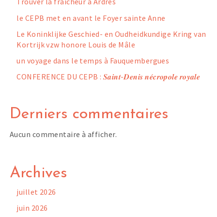
Trouver la fraîcheur à Ardres
le CEPB met en avant le Foyer sainte Anne
Le Koninklijke Geschied- en Oudheidkundige Kring van
Kortrijk vzw honore Louis de Mâle
un voyage dans le temps à Fauquembergues
CONFERENCE DU CEPB : 𝑺𝒂𝒊𝒏𝒕-𝑫𝒆𝒏𝒊𝒔 𝒏𝒆́𝒄𝒓𝒐𝒑𝒐𝒍𝒆 𝒓𝒐𝒚𝒂𝒍𝒆
Derniers commentaires
Aucun commentaire à afficher.
Archives
juillet 2026
juin 2026