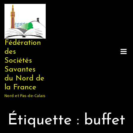
Skip
to
content
Fédération
des
Sociétés
Savantes
du Nord de
la France
Nord et Pas-de-Calais
Étiquette :
buffet