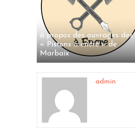
à propos des ouvrages des
« Pistons à encre » de
Marbaix
admin