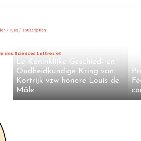
/
/
ion
rues
souscription
e des Sciences Lettres et
Le Koninklijke Geschied- en
Oudheidkundige Kring van
Pr
Kortrijk vzw honore Louis de
Fé
Mâle
co