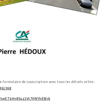
le formulaire de souscription avec tous les détails utiles :
M6LYA8
DWneETbHn9Ssz1Vt7HNYhEWr6