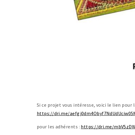
Si ce projet vous intéresse, voici le lien pour 
https://dri.me/aefgj0dm4Obyf7NdUdUciw05
pour les adhérents :
https://dri.me/mbV5z