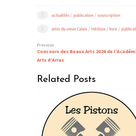
/
/
actualités
publication
souscription
/
/
/
amis du vieux Calais
Hédoux
livre
publicat
Navigation
Concours des Beaux Arts 2026 de l’Académi
de
Arts d’Arras
l’article
Related Posts