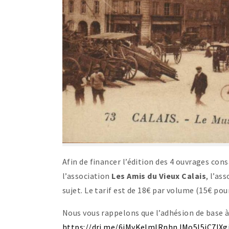
Afin de financer l’édition des 4 ouvrages con
l’association
Les Amis du Vieux Calais
, l’as
sujet. Le tarif est de 18€ par volume (15€ pou
Nous vous rappelons que l’adhésion de base à 
https://dri.me/6iMyKeImlRnhnJMo5l5jC7lX