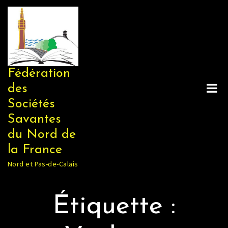
Skip
to
content
Fédération
des
Sociétés
Savantes
du Nord de
la France
Nord et Pas-de-Calais
Étiquette :