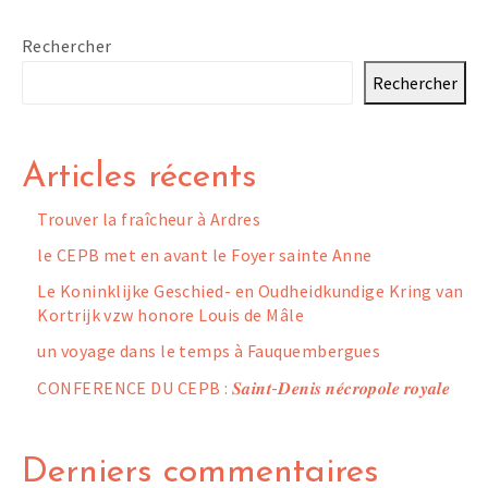
Rechercher
Rechercher
Articles récents
Trouver la fraîcheur à Ardres
le CEPB met en avant le Foyer sainte Anne
Le Koninklijke Geschied- en Oudheidkundige Kring van
Kortrijk vzw honore Louis de Mâle
un voyage dans le temps à Fauquembergues
CONFERENCE DU CEPB : 𝑺𝒂𝒊𝒏𝒕-𝑫𝒆𝒏𝒊𝒔 𝒏𝒆́𝒄𝒓𝒐𝒑𝒐𝒍𝒆 𝒓𝒐𝒚𝒂𝒍𝒆
Derniers commentaires