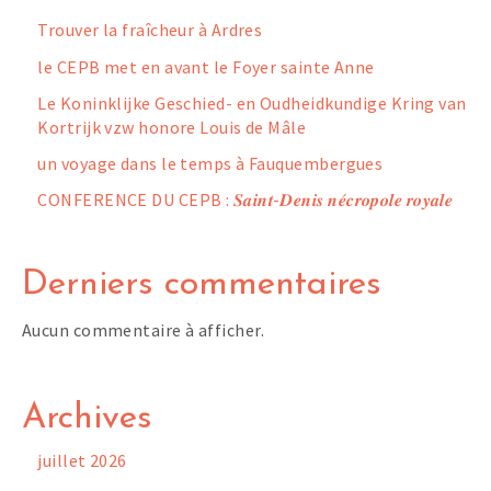
Trouver la fraîcheur à Ardres
le CEPB met en avant le Foyer sainte Anne
Le Koninklijke Geschied- en Oudheidkundige Kring van
Kortrijk vzw honore Louis de Mâle
un voyage dans le temps à Fauquembergues
CONFERENCE DU CEPB : 𝑺𝒂𝒊𝒏𝒕-𝑫𝒆𝒏𝒊𝒔 𝒏𝒆́𝒄𝒓𝒐𝒑𝒐𝒍𝒆 𝒓𝒐𝒚𝒂𝒍𝒆
Derniers commentaires
Aucun commentaire à afficher.
Archives
juillet 2026