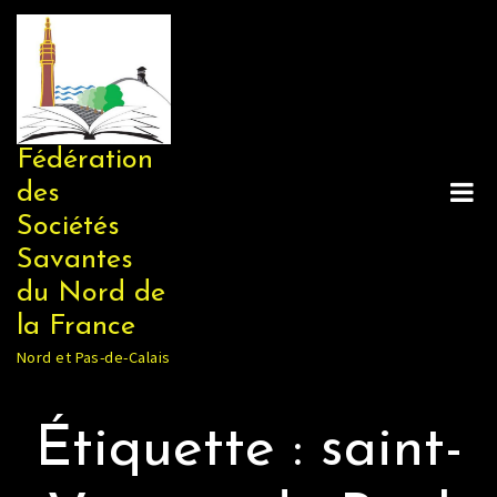
Skip
to
content
Fédération
des
Sociétés
Savantes
du Nord de
la France
Nord et Pas-de-Calais
Étiquette :
saint-