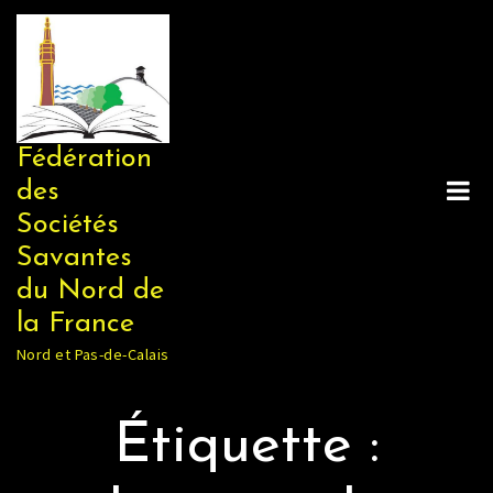
Skip
to
content
Fédération
des
Sociétés
Savantes
du Nord de
la France
Nord et Pas-de-Calais
Étiquette :