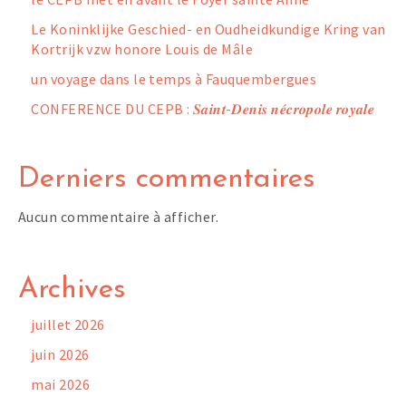
Le Koninklijke Geschied- en Oudheidkundige Kring van
Kortrijk vzw honore Louis de Mâle
un voyage dans le temps à Fauquembergues
CONFERENCE DU CEPB : 𝑺𝒂𝒊𝒏𝒕-𝑫𝒆𝒏𝒊𝒔 𝒏𝒆́𝒄𝒓𝒐𝒑𝒐𝒍𝒆 𝒓𝒐𝒚𝒂𝒍𝒆
Derniers commentaires
Aucun commentaire à afficher.
Archives
juillet 2026
juin 2026
mai 2026