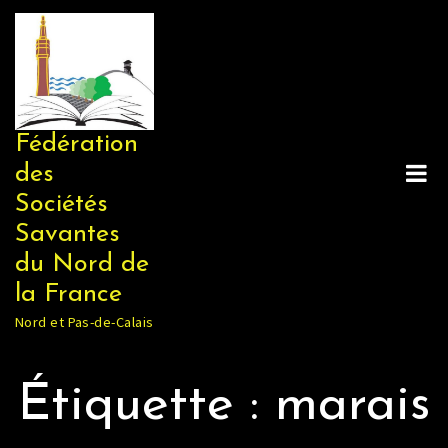
Skip
to
content
Fédération
des
Sociétés
Savantes
du Nord de
la France
Nord et Pas-de-Calais
Étiquette :
marais