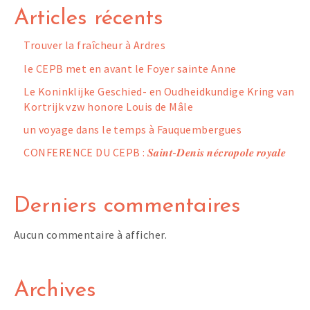
Articles récents
Trouver la fraîcheur à Ardres
le CEPB met en avant le Foyer sainte Anne
Le Koninklijke Geschied- en Oudheidkundige Kring van
Kortrijk vzw honore Louis de Mâle
un voyage dans le temps à Fauquembergues
CONFERENCE DU CEPB : 𝑺𝒂𝒊𝒏𝒕-𝑫𝒆𝒏𝒊𝒔 𝒏𝒆́𝒄𝒓𝒐𝒑𝒐𝒍𝒆 𝒓𝒐𝒚𝒂𝒍𝒆
Derniers commentaires
Aucun commentaire à afficher.
Archives