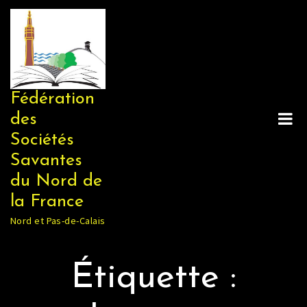
Skip
to
content
Fédération
des
Sociétés
Savantes
du Nord de
la France
Nord et Pas-de-Calais
Étiquette :