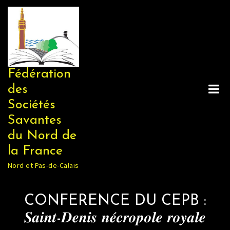
Skip
to
content
Fédération
des
Sociétés
Savantes
du Nord de
la France
Nord et Pas-de-Calais
CONFERENCE DU CEPB :
𝑺𝒂𝒊𝒏𝒕-𝑫𝒆𝒏𝒊𝒔 𝒏𝒆́𝒄𝒓𝒐𝒑𝒐𝒍𝒆 𝒓𝒐𝒚𝒂𝒍𝒆