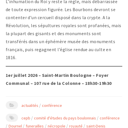
L’inhumation du Roi y reste la règle, mais débarrassée
de toute expression figurée. Les Bourbons devront se
contenter d’un cercueil disposé dans la crypte. A la
Révolution, les sépultures royales sont profanées, mais
la plupart des gisants et des monuments sont
transférés dans un éphémère musée des monuments
français, puis regagnent l’église rendue au culte en
1816.
1er juillet 2026 – Saint-Martin Boulogne – Foyer
Communal – 107 rue de la Colonne – 18h30-19h30
/
actualités
conférence
/
/
cepb
comité d'études du pays boulonnais
conférence
/
/
/
/
/
Dournel
funerailles
nécropole
royauté
saint-Denis